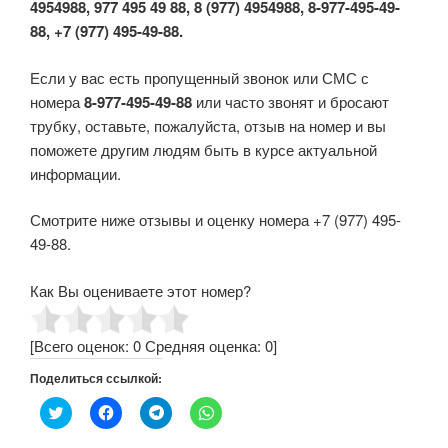
4954988, 977 495 49 88, 8 (977) 4954988, 8-977-495-49-
88, +7 (977) 495-49-88.
Если у вас есть пропущенный звонок или СМС с
номера
8-977-495-49-88
или часто звонят и бросают
трубку, оставьте, пожалуйста, отзыв на номер и вы
поможете другим людям быть в курсе актуальной
информации.
Смотрите ниже отзывы и оценку номера +7 (977) 495-
49-88.
Как Вы оцениваете этот номер?
[Всего оценок:
0
Средняя оценка:
0
]
Поделиться ссылкой:
Н
Н
Н
Н
а
а
а
а
ж
ж
ж
ж