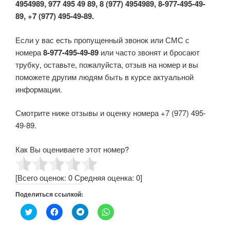
4954989, 977 495 49 89, 8 (977) 4954989, 8-977-495-49-
89, +7 (977) 495-49-89.
Если у вас есть пропущенный звонок или СМС с
номера
8-977-495-49-89
или часто звонят и бросают
трубку, оставьте, пожалуйста, отзыв на номер и вы
поможете другим людям быть в курсе актуальной
информации.
Смотрите ниже отзывы и оценку номера +7 (977) 495-
49-89.
Как Вы оцениваете этот номер?
[Всего оценок:
0
Средняя оценка:
0
]
Поделиться ссылкой:
Н
Н
Н
Н
а
а
а
а
ж
ж
ж
ж