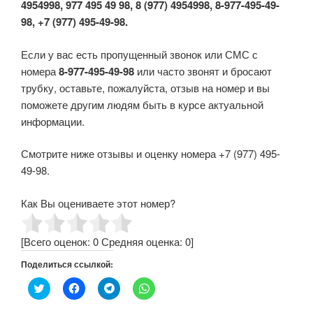
4954998, 977 495 49 98, 8 (977) 4954998, 8-977-495-49-
98, +7 (977) 495-49-98.
Если у вас есть пропущенный звонок или СМС с
номера
8-977-495-49-98
или часто звонят и бросают
трубку, оставьте, пожалуйста, отзыв на номер и вы
поможете другим людям быть в курсе актуальной
информации.
Смотрите ниже отзывы и оценку номера +7 (977) 495-
49-98.
Как Вы оцениваете этот номер?
[Всего оценок:
0
Средняя оценка:
0
]
Поделиться ссылкой:
Н
Н
Н
Н
а
а
а
а
ж
ж
ж
ж