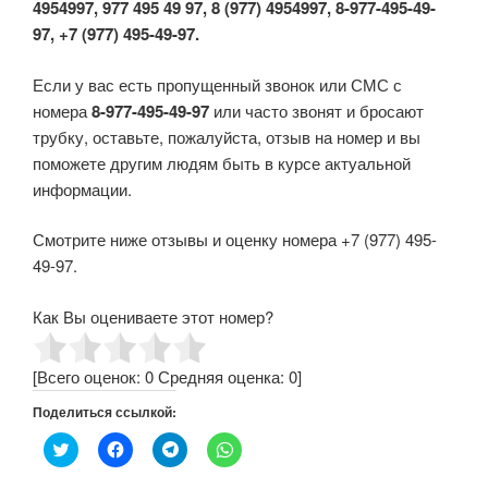
4954997, 977 495 49 97, 8 (977) 4954997, 8-977-495-49-
97, +7 (977) 495-49-97.
Если у вас есть пропущенный звонок или СМС с
номера
8-977-495-49-97
или часто звонят и бросают
трубку, оставьте, пожалуйста, отзыв на номер и вы
поможете другим людям быть в курсе актуальной
информации.
Смотрите ниже отзывы и оценку номера +7 (977) 495-
49-97.
Как Вы оцениваете этот номер?
[Всего оценок:
0
Средняя оценка:
0
]
Поделиться ссылкой:
Н
Н
Н
Н
а
а
а
а
ж
ж
ж
ж