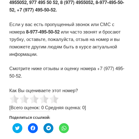
4955052, 977 495 50 52, 8 (977) 4955052, 8-977-495-50-
52, +7 (977) 495-50-52.
Если у вас есть пропущенный звонок или СМС с
номера
8-977-495-50-52
или часто звонят и бросают
трубку, оставьте, пожалуйста, отзыв на номер и вы
поможете другим людям быть в курсе актуальной
информации.
Смотрите ниже отзывы и оценку номера +7 (977) 495-
50-52.
Как Вы оцениваете этот номер?
[Всего оценок:
0
Средняя оценка:
0
]
Поделиться ссылкой:
Н
Н
Н
Н
а
а
а
а
ж
ж
ж
ж