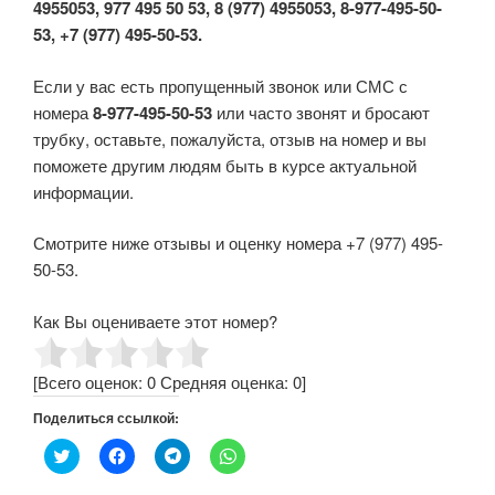
4955053, 977 495 50 53, 8 (977) 4955053, 8-977-495-50-
53, +7 (977) 495-50-53.
Если у вас есть пропущенный звонок или СМС с
номера
8-977-495-50-53
или часто звонят и бросают
трубку, оставьте, пожалуйста, отзыв на номер и вы
поможете другим людям быть в курсе актуальной
информации.
Смотрите ниже отзывы и оценку номера +7 (977) 495-
50-53.
Как Вы оцениваете этот номер?
[Всего оценок:
0
Средняя оценка:
0
]
Поделиться ссылкой:
Н
Н
Н
Н
а
а
а
а
ж
ж
ж
ж