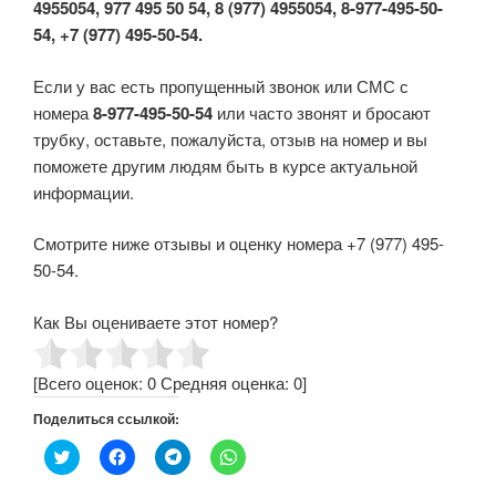
4955054, 977 495 50 54, 8 (977) 4955054, 8-977-495-50-
54, +7 (977) 495-50-54.
Если у вас есть пропущенный звонок или СМС с
номера
8-977-495-50-54
или часто звонят и бросают
трубку, оставьте, пожалуйста, отзыв на номер и вы
поможете другим людям быть в курсе актуальной
информации.
Смотрите ниже отзывы и оценку номера +7 (977) 495-
50-54.
Как Вы оцениваете этот номер?
[Всего оценок:
0
Средняя оценка:
0
]
Поделиться ссылкой:
Н
Н
Н
Н
а
а
а
а
ж
ж
ж
ж