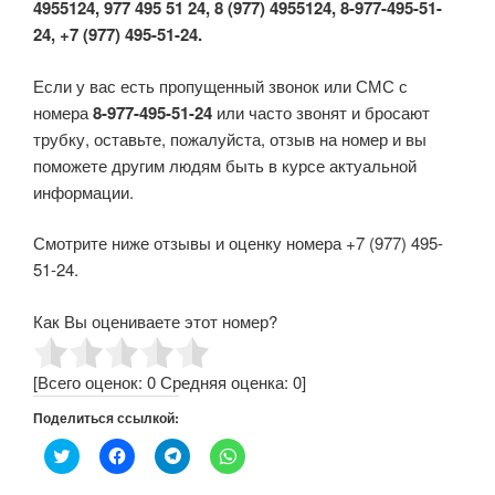
4955124, 977 495 51 24, 8 (977) 4955124, 8-977-495-51-
24, +7 (977) 495-51-24.
Если у вас есть пропущенный звонок или СМС с
номера
8-977-495-51-24
или часто звонят и бросают
трубку, оставьте, пожалуйста, отзыв на номер и вы
поможете другим людям быть в курсе актуальной
информации.
Смотрите ниже отзывы и оценку номера +7 (977) 495-
51-24.
Как Вы оцениваете этот номер?
[Всего оценок:
0
Средняя оценка:
0
]
Поделиться ссылкой:
Н
Н
Н
Н
а
а
а
а
ж
ж
ж
ж