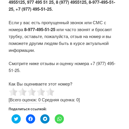
4955125, 977 495 51 25, 8 (977) 4955125, 8-977-495-51-
25, +7 (977) 495-51-25.
Если у вас есть пропущенный звонок или СМС с
номера
8-977-495-51-25
или часто звонят и бросают
трубку, оставьте, пожалуйста, отзыв на номер и вы
поможете другим людям быть в курсе актуальной
информации.
Смотрите ниже отзывы и оценку номера +7 (977) 495-
51-25.
Как Вы оцениваете этот номер?
[Всего оценок:
0
Средняя оценка:
0
]
Поделиться ссылкой:
Н
Н
Н
Н
а
а
а
а
ж
ж
ж
ж