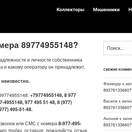
Коллекторы
Мошенники
Н
омера 89774955148?
адлежности и личности собственника
а и какому оператору он принадлежит.
СВЕЖИЕ КОММЕ
:
неизвестно.
Фиамурр
к за
89376133660?
89774955148:
+79774955148, 8 977
Василя
к запи
7-4955148, 977 495 51 48, 8 (977)
89376133660?
977) 495-51-48.
Аноним
к зап
 звонок или СМС с номера
8-977-495-
89376133660?
ют трубку, оставьте, пожалуйста, отзыв