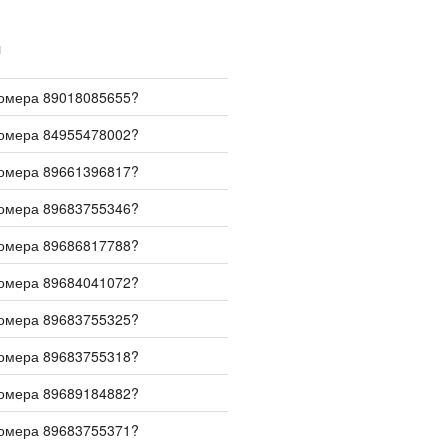
И
номера 89018085655?
номера 84955478002?
номера 89661396817?
номера 89683755346?
номера 89686817788?
номера 89684041072?
номера 89683755325?
номера 89683755318?
номера 89689184882?
номера 89683755371?