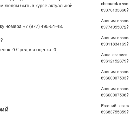
cheburek
к за
м людям быть в курсе актуальной
89376133660?
Аноним
к зап
у номера +7 (977) 495-51-48.
89774955072?
Аноним
к зап
р?
89011834169?
ценок:
0
Средняя оценка:
0
]
Анна
к записи
89612152679?
Аноним
к зап
89660007593?
Аноним
к зап
89660007598?
Евгений.
к зап
рий
89683755359?