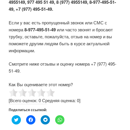
4955149, 977 495 51 49, 8 (977) 4955149, 8-977-495-51-
49, +7 (977) 495-51-49.
Если у вас есть пропущенный звонок или СМС с
номера
8-977-495-51-49
или часто звонят и бросают
трубку, оставьте, пожалуйста, отзыв на номер и вы
поможете другим людям быть в курсе актуальной
информации.
Смотрите ниже отзывы и оценку номера +7 (977) 495-
51-49.
Как Вы оцениваете этот номер?
[Всего оценок:
0
Средняя оценка:
0
]
Поделиться ссылкой:
Н
Н
Н
Н
а
а
а
а
ж
ж
ж
ж