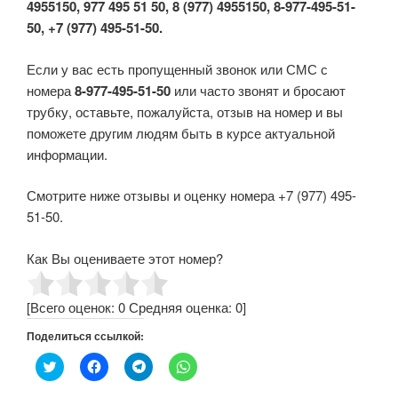
4955150, 977 495 51 50, 8 (977) 4955150, 8-977-495-51-
50, +7 (977) 495-51-50.
Если у вас есть пропущенный звонок или СМС с
номера
8-977-495-51-50
или часто звонят и бросают
трубку, оставьте, пожалуйста, отзыв на номер и вы
поможете другим людям быть в курсе актуальной
информации.
Смотрите ниже отзывы и оценку номера +7 (977) 495-
51-50.
Как Вы оцениваете этот номер?
[Всего оценок:
0
Средняя оценка:
0
]
Поделиться ссылкой:
Н
Н
Н
Н
а
а
а
а
ж
ж
ж
ж