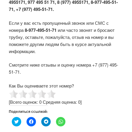
4955171, 977 495 51 71, 8 (977) 4955171, 8-977-495-51-
71, +7 (977) 495-51-71.
Если у вас есть пропущенный звонок или СМС с
номера
8-977-495-51-71
или часто звонят и бросают
трубку, оставьте, пожалуйста, отзыв на номер и вы
поможете другим людям быть в курсе актуальной
информации.
Смотрите ниже отзывы и оценку номера +7 (977) 495-
51-71.
Как Вы оцениваете этот номер?
[Всего оценок:
0
Средняя оценка:
0
]
Поделиться ссылкой:
Н
Н
Н
Н
а
а
а
а
ж
ж
ж
ж