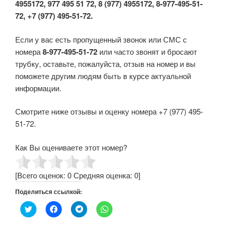
4955172, 977 495 51 72, 8 (977) 4955172, 8-977-495-51-
72, +7 (977) 495-51-72.
Если у вас есть пропущенный звонок или СМС с
номера
8-977-495-51-72
или часто звонят и бросают
трубку, оставьте, пожалуйста, отзыв на номер и вы
поможете другим людям быть в курсе актуальной
информации.
Смотрите ниже отзывы и оценку номера +7 (977) 495-
51-72.
Как Вы оцениваете этот номер?
[Всего оценок:
0
Средняя оценка:
0
]
Поделиться ссылкой:
Н
Н
Н
Н
а
а
а
а
ж
ж
ж
ж