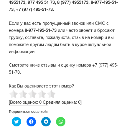
4955173, 977 495 51 73, 8 (977) 4955173, 8-977-495-51-
73, +7 (977) 495-51-73.
Если у вас есть пропущенный звонок или СМС с
номера
8-977-495-51-73
или часто звонят и бросают
трубку, оставьте, пожалуйста, отзыв на номер и вы
поможете другим людям быть в курсе актуальной
информации.
Смотрите ниже отзывы и оценку номера +7 (977) 495-
51-73.
Как Вы оцениваете этот номер?
[Всего оценок:
0
Средняя оценка:
0
]
Поделиться ссылкой:
Н
Н
Н
Н
а
а
а
а
ж
ж
ж
ж