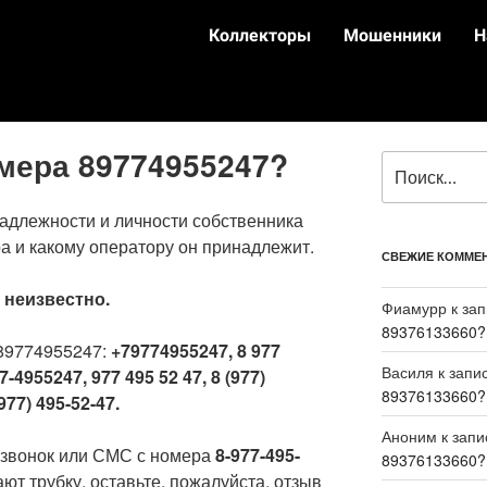
Коллекторы
Мошенники
Н
омера 89774955247?
адлежности и личности собственника
а и какому оператору он принадлежит.
СВЕЖИЕ КОММЕ
:
неизвестно.
Фиамурр
к за
89376133660?
89774955247:
+79774955247, 8 977
Василя
к запи
7-4955247, 977 495 52 47, 8 (977)
89376133660?
977) 495-52-47.
Аноним
к зап
 звонок или СМС с номера
8-977-495-
89376133660?
ют трубку, оставьте, пожалуйста, отзыв