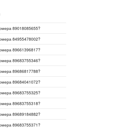
И
номера 89018085655?
номера 84955478002?
номера 89661396817?
номера 89683755346?
номера 89686817788?
номера 89684041072?
номера 89683755325?
номера 89683755318?
номера 89689184882?
номера 89683755371?