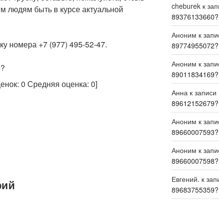
cheburek
к за
м людям быть в курсе актуальной
89376133660?
Аноним
к зап
у номера +7 (977) 495-52-47.
89774955072?
Аноним
к зап
р?
89011834169?
ценок:
0
Средняя оценка:
0
]
Анна
к записи
89612152679?
Аноним
к зап
89660007593?
Аноним
к зап
89660007598?
Евгений.
к зап
рий
89683755359?