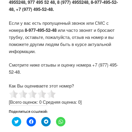
4955248, 977 495 52 48, 8 (977) 4955248, 8-977-495-52-
48, +7 (977) 495-52-48.
Если у вас есть пропущенный звонок или СМС с
номера
8-977-495-52-48
или часто звонят и бросают
трубку, оставьте, пожалуйста, отзыв на номер и вы
поможете другим людям быть в курсе актуальной
информации.
Смотрите ниже отзывы и оценку номера +7 (977) 495-
52-48.
Как Вы оцениваете этот номер?
[Всего оценок:
0
Средняя оценка:
0
]
Поделиться ссылкой:
Н
Н
Н
Н
а
а
а
а
ж
ж
ж
ж