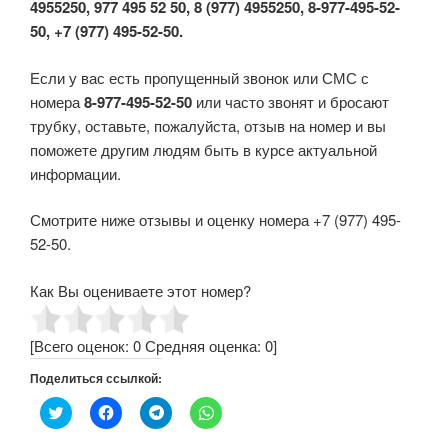
4955250, 977 495 52 50, 8 (977) 4955250, 8-977-495-52-
50, +7 (977) 495-52-50.
Если у вас есть пропущенный звонок или СМС с
номера
8-977-495-52-50
или часто звонят и бросают
трубку, оставьте, пожалуйста, отзыв на номер и вы
поможете другим людям быть в курсе актуальной
информации.
Смотрите ниже отзывы и оценку номера +7 (977) 495-
52-50.
Как Вы оцениваете этот номер?
[Всего оценок:
0
Средняя оценка:
0
]
Поделиться ссылкой:
Н
Н
Н
Н
а
а
а
а
ж
ж
ж
ж