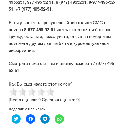
4955251, 977 495 52 51, 8 (977) 4955251, 8-977-495-52-
51, +7 (977) 495-52-51.
Если у вас есть пропущенный звонок или СМС с
номера
8-977-495-52-51
или часто звонят и бросают
трубку, оставьте, пожалуйста, отзыв на номер и вы
поможете другим людям быть в курсе актуальной
информации.
Смотрите ниже отзывы и оценку номера +7 (977) 495-
52-51.
Как Вы оцениваете этот номер?
[Всего оценок:
0
Средняя оценка:
0
]
Поделиться ссылкой:
Н
Н
Н
Н
а
а
а
а
ж
ж
ж
ж